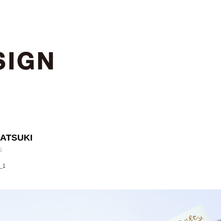
NATSUKI
5